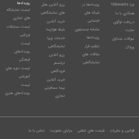
رویدادها
چرا ilikevents؟
رویدادها در
رزرو آنلاین هتل
لیست نمایشگاه
شبکه های
های نمایشگاهی
همکاری با ما
های تجاری
اجتماعی
خرید آنلاین
دریافت لوگوی
لیست مسابقات
سامانه جستجوی
بلیط هواپیما
سایت
ورزشی
رویدادها
خدمات ویزا
سوالات متداول
لیست
تنظیم قرار
نمایشگاهی
وبلاگ
رویدادهای
ملاقات های
رزرو آنلاین
فرهنگی
نمایشگاهی
ترانسفر
لیست دوره های
فرودگاهی
آموزشی
خرید آنلاین
لیست
بیمه مسافرتی
رویدادهای هنری
تجاری
قوانین و مقررات
فرصت های شغلی
مزایای عضویت
تماس با ما