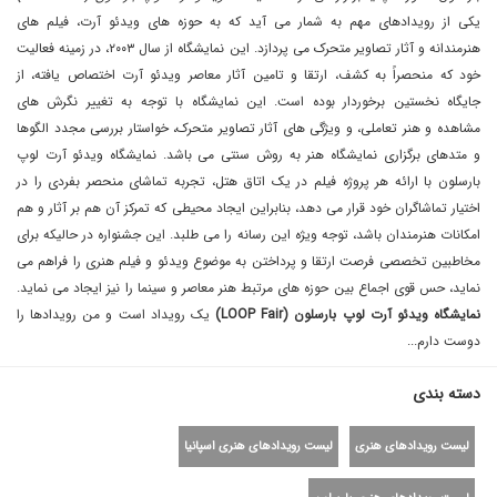
یکی از رویدادهای مهم به شمار می آید که به حوزه های ویدئو آرت، فیلم های
هنرمندانه و آثار تصاویر متحرک می پردازد. این نمایشگاه از سال ٢٠٠٣، در زمینه فعالیت
خود که منحصراً به کشف، ارتقا و تامین آثار معاصر ویدئو آرت اختصاص یافته، از
جایگاه نخستین برخوردار بوده است. این نمایشگاه با توجه به تغییر نگرش های
مشاهده و هنر تعاملی، و ویژگی های آثار تصاویر متحرک، خواستار بررسی مجدد الگوها
و متدهای برگزاری نمایشگاه هنر به روش سنتی می باشد. نمایشگاه ویدئو آرت لوپ
بارسلون با ارائه هر پروژه فیلم در یک اتاق هتل، تجربه تماشای منحصر بفردی را در
اختیار تماشاگران خود قرار می دهد، بنابراین ایجاد محیطی که تمرکز آن هم بر آثار و هم
امکانات هنرمندان باشد، توجه ویژه این رسانه را می طلبد. این جشنواره در حالیکه برای
مخاطبین تخصصی فرصت ارتقا و پرداختن به موضوع ویدئو و فیلم هنری را فراهم می
نماید، حس قوی اجماع بین حوزه های مرتبط هنر معاصر و سینما را نیز ایجاد می نماید.
نمایشگاه ویدئو آرت لوپ بارسلون (LOOP Fair)
یک رویداد است و من رویداد‌ها را
دوست دارم...
دسته بندی
لیست رویدادهای هنری
لیست رویدادهای هنری اسپانیا