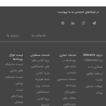
در شبکه‌های اجتماعی به ما بپیوندید:
خدمات ما
درباره ما
درباره ilikevents
خدمات تجاری
خدمات مسافرتی
لیست انواع
رویدادها
چرا ilikevents؟
رویدادها در
رزرو آنلاین هتل
لیست نمایشگاه
شبکه های
های نمایشگاهی
همکاری با ما
های تجاری
اجتماعی
خرید آنلاین
دریافت لوگوی
لیست مسابقات
سامانه جستجوی
بلیط هواپیما
سایت
ورزشی
رویدادها
خدمات ویزا
سوالات متداول
لیست
تنظیم قرار
نمایشگاهی
وبلاگ
رویدادهای
ملاقات های
رزرو آنلاین
فرهنگی
نمایشگاهی
ترانسفر