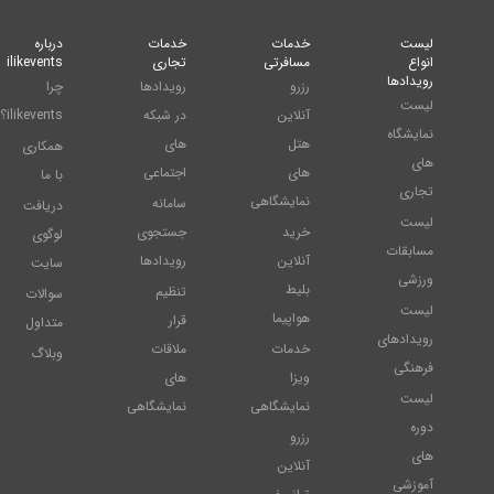
لیست
خدمات
خدمات
درباره
انواع
مسافرتی
تجاری
ilikevents
رویدادها
رزرو
رویدادها
چرا
لیست
آنلاین
در شبکه
ilikevents؟
نمایشگاه
هتل
های
همکاری
های
های
اجتماعی
با ما
تجاری
نمایشگاهی
سامانه
دریافت
لیست
خرید
جستجوی
لوگوی
مسابقات
آنلاین
رویدادها
سایت
ورزشی
بلیط
تنظیم
سوالات
لیست
هواپیما
قرار
متداول
رویدادهای
خدمات
ملاقات
وبلاگ
فرهنگی
ویزا
های
لیست
نمایشگاهی
نمایشگاهی
دوره
رزرو
های
آنلاین
آموزشی