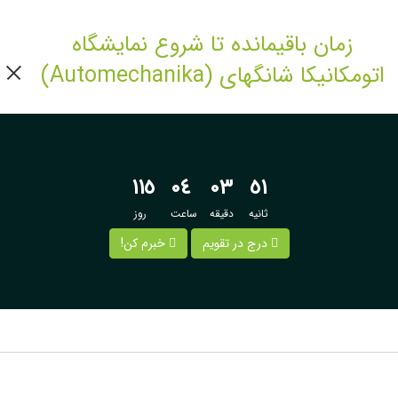
زمان باقیمانده تا شروع نمایشگاه
اتومکانیکا شانگهای (Automechanika)
١١٥
٠٤
٠٣
٥٠
ثانیه
دقیقه
ساعت
روز
درج در تقویم
خبرم کن!