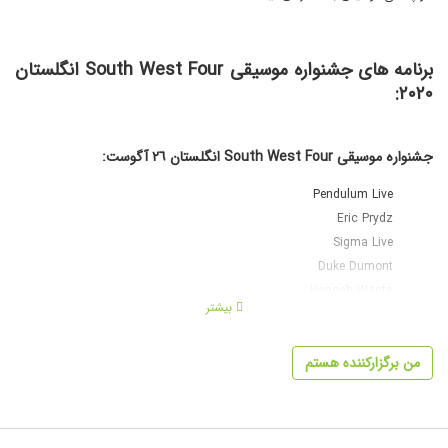
برنامه های
جشنواره موسیقی
South West Four
انگلستان
٢٠٢٠:
جشنواره موسیقی South West Four انگلستان ٢٦ آگوست:
Pendulum Live
Eric Prydz
Sigma Live
Duke Dumont
Hannah Wants
بیشتر
Plus in alphabetical order
من برگزارکننده هستم
Camelphat
Claptone
DJ Hype b٢b Hazard
Goldie vs My Nu Leng