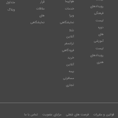
هواپیما
قرار
متداول
رویدادهای
خدمات
ملاقات
وبلاگ
فرهنگی
ویزا
های
لیست
نمایشگاهی
نمایشگاهی
دوره
رزرو
های
آنلاین
آموزشی
ترانسفر
لیست
فرودگاهی
رویدادهای
خرید
هنری
آنلاین
بیمه
مسافرتی
تجاری
قوانین و مقررات
فرصت های شغلی
مزایای عضویت
تماس با ما