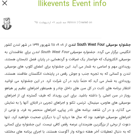
Ilikevents Event info
Created on سه شنبه, ۰۷ اردیبهشت ۹۵
|
Admin
جشنواره موسیقی South West Four لندن
از ۰۸ to ۰۹ شهریور ۱۳۹۹ در شهر لندن کشور
انگلیس برگزار می گردد.
جشنواره موسیقی South West Four لندن
برای علاقمندان به
موسیقی الکترونیک که خواستار یک ضیافت و گردهمایی در پایان فصل تابستان هستند،
رویدادی مهم و اساسی به شمار می آید. این جشنواره برای اعضای کلوپ های موسیقی
لندن و کسانی که به تجربه جنب و جوش رقص در پایتخت انگلستان علاقمند هستند،
رویدادی به شمار می آید که حتماً باید در آن شرکت کرد. در این جشنواره می توانید
انتظار برنامه های ثابت در کل سن های داخل چادر و همینطور اجراهای عظیم پر هیاهو
روباز در سن اصلی را داشته باشید. برای این رویداد که طیف گسترده ای از اجراهای
موسیقی های هاوس، مینیمال، ترنس، تکنو و اجراهای تجربی در لابلای آنها را به نمایش
می گذارد، و در آن شاهد برنامه های نادر پیاپی، اجراهای منحصر به فرد، و نوعی از
اجراهای موسیقی خواهید بود که سال ها درباره آن با دیگران صحبت خواهید کرد، تنها
دعوت از برخی از بزرگترین هنرمندان عرصه رقص کافی نیست. این جشنواره برای کسانی
که به دنبال تعطیلات آخر هفته دیوانه وار آگوست هستند، با اجرای برنامه های مختلف