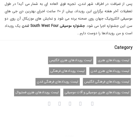
پس از ضیافت در اطراف شهر لندن، تجربه فوق العاده ای به شمار می آید! در طول
تعطیلات آخر هفته برگزاری این رویداد، بیش از ٢٠ ساعت اجرای بهترین دی جی های
موسیقی الکترونیک جهان روی صحنه برده می شود و نمایش های موزیکال آن روی دو
سن این جشنواره اجرا می شود.
جشنواره موسیقی South West Four لندن
یک رویداد
است و من رویداد‌ها را دوست دارم...
Category
لیست رویدادهای هنری
لیست رویدادهای هنری انگلیس
لیست رویدادهای هنری لندن
لیست رویدادهای فرهنگی
لیست رویدادهای فرهنگی انگلیس
لیست رویدادهای فرهنگی لندن
لیست رویدادهای هنری موسیقی و آلات موسیقی
لیست رویدادهای هنری فستیوال