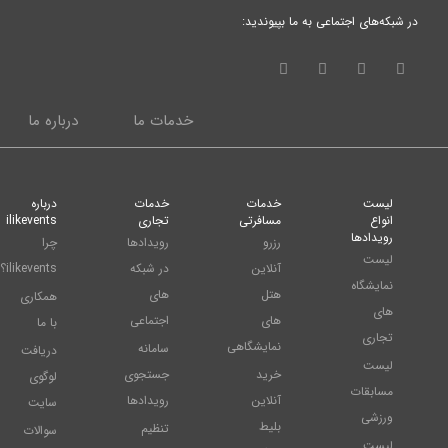
در شبکه‌های اجتماعی به ما بپیوندید:
خدمات ما
درباره ما
لیست
خدمات
خدمات
درباره
انواع
مسافرتی
تجاری
ilikevents
رویدادها
رزرو
رویدادها
چرا
لیست
آنلاین
در شبکه
ilikevents؟
نمایشگاه
هتل
های
همکاری
های
های
اجتماعی
با ما
تجاری
نمایشگاهی
سامانه
دریافت
لیست
خرید
جستجوی
لوگوی
مسابقات
آنلاین
رویدادها
سایت
ورزشی
بلیط
تنظیم
سوالات
لیست