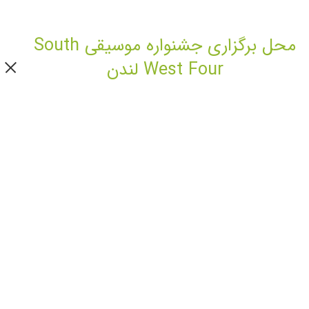
Julio Bashmore
KC Lights
محل برگزاری جشنواره موسیقی South
Kungs
MK
West Four لندن
MAYA JANE COLES VS HEIDI
Mistajam
Netsky
Patrick Topping
SAM FELDT LIVE
SASASAS
Wilkinson Live
SONNY FODERA VS LOW STEPPA
جشنواره موسیقی South West Four انگلستان ٢٧ آگوست:
DEADMAU٥
Marco Carola
Knife Party