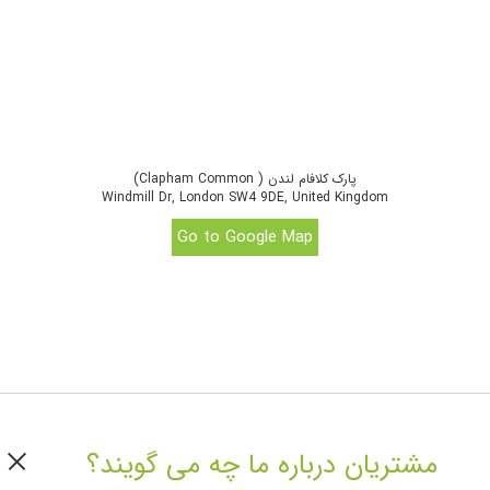
Plus in alphabetical order
ANDREW BAYER
CHRIS LORENZO VS DJ ZINC
COSMIC GATE
Dusky Live
پارک کلافام لندن ( Clapham Common)
FERRY CORSTEN
Windmill Dr, London SW4 9DE, United Kingdom
GARETH EMERY
Go to Google Map
ILAN BLUESTONE
LAIDBACK LUKE
MARKUS SCHULZ PRESENTS DAKOTA
MATADOR LIVE
NICKY ROMERO
PAN-POT
PAUL OAKENFOLD
THE MARTINEZ BROTHERS
مشتریان درباره ما چه می گویند؟