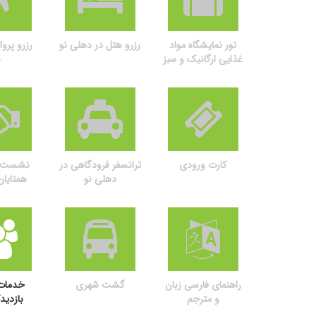
تور نمایشگاه مواد
رزرو هتل در دهلی نو
رزرو پروا
غذایی ارگانیک و سبز
ن
هند (Biofach)
کارت ورودی
ترانسفر فرودگاهی در
نشست ت
دهلی نو
همتایا
راهنمای فارسی زبان
گشت شهری
خدمات
و مترجم
بازدید