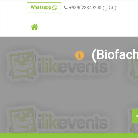
Whatsapp
(رایگان)
+989028849200
ه