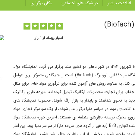
اطلاعات بیشتر
در شبکه های اجتماعی
مکان برگزاری
)
امتیاز رویداد از ٦ رای
نمایشگاه مواد
جدیدترین شاخه از نمایشگاه موادغذایی نورنبرگ (Biofach) است و جایگاهی متمرکز برای عوامل
 کند. به علاوه، روش های آزمون شده برای فرآوری مواد خام، برای مثال
جذاب برای تجارت محصولات ارگانیک تبدیل کرده اند. مزرعه داری ارگانیک
 به نحوی هدفمند و پایدار به بازار ارائه شوند. مجموعه نمایشگاه های
اقتصادی مهم در سراسر دنیا برگزار می شوند، از یک سو مرکز تجاری مواد
نیروی محرک توسعه بازارهای منطقه ای هستند. آخرین دوره نمایشگاه مواد
غذایی سبز و ارگانیک هند پذیرای ١٧٥ غرفه دار و ٣٣٤٥ بازدیدکننده تجاری B٢B (به غیر از گروه های مزرعه دار) از سراسر دنیا بود. این آمار
شایند ملحق شده و بخشی از این بازار در حال رشد باشید.
نمایشگاه مواد