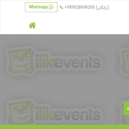
Whatsapp
(رایگان)
+989028849200
ه