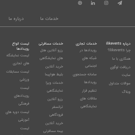
خدمات ما
درباره ما
درباره ilikevents
خدمات تجاری
خدمات مسافرتی
لیست انواع
رویدادها
چرا ilikevents؟
رویدادها در
رزرو آنلاین هتل
لیست نمایشگاه
شبکه های
های نمایشگاهی
همکاری با ما
های تجاری
اجتماعی
خرید آنلاین
دریافت لوگوی
لیست مسابقات
سامانه جستجوی
بلیط هواپیما
سایت
ورزشی
رویدادها
خدمات ویزا
سوالات متداول
لیست
تنظیم قرار
نمایشگاهی
وبلاگ
رویدادهای
ملاقات های
رزرو آنلاین
فرهنگی
نمایشگاهی
ترانسفر
لیست دوره های
فرودگاهی
آموزشی
خرید آنلاین
لیست
بیمه مسافرتی