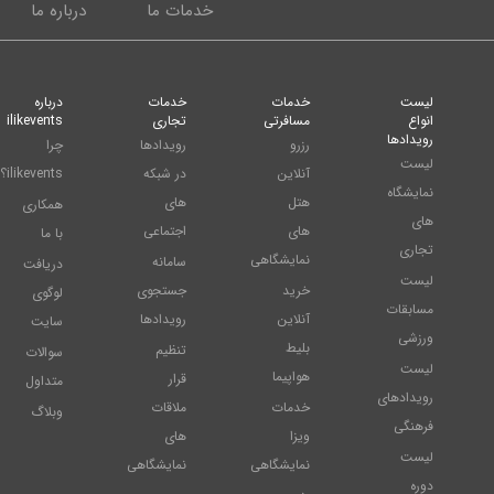
خدمات ما
درباره ما
لیست
خدمات
خدمات
درباره
انواع
مسافرتی
تجاری
ilikevents
رویدادها
رزرو
رویدادها
چرا
لیست
آنلاین
در شبکه
ilikevents؟
نمایشگاه
هتل
های
همکاری
های
های
اجتماعی
با ما
تجاری
نمایشگاهی
سامانه
دریافت
لیست
خرید
جستجوی
لوگوی
مسابقات
آنلاین
رویدادها
سایت
ورزشی
بلیط
تنظیم
سوالات
لیست
هواپیما
قرار
متداول
رویدادهای
خدمات
ملاقات
وبلاگ
فرهنگی
ویزا
های
لیست
نمایشگاهی
نمایشگاهی
دوره