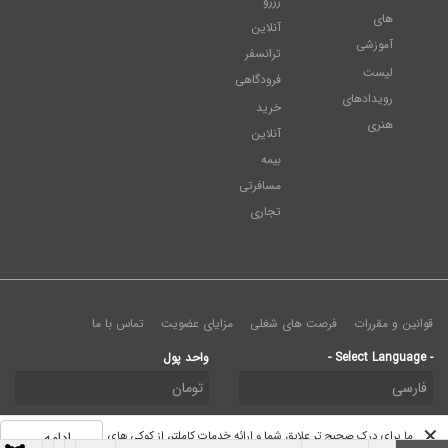
رزرو
های
آنلاین
آموزشی
ترانسفر
لیست
فرودگاهی
رویدادهای
خرید
هنری
آنلاین
بیمه
مسافرتی
تجاری
قوانین و مقررات
فرصت های شغلی
مزایای عضویت
تماس با ما
- Select Language -
واحد پول
✕
ما برای درک صحیح تر علایق شما و ارائه خدمات کاملتر، از کوکی های
ادامه...