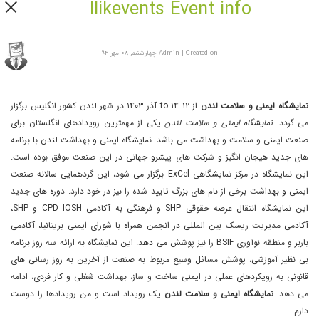
Ilikevents Event info
Created on چهارشنبه, ۰۸ مهر ۹۴
|
Admin
نمایشگاه ایمنی و سلامت لندن
از ۱۲ to ۱۴ آذر ۱۴۰۳ در شهر لندن کشور انگلیس برگزار
می گردد.
نمایشگاه ایمنی و سلامت لندن
یکی از مهمترین رویدادهای انگلستان برای
صنعت ایمنی و سلامت و بهداشت می باشد. نمایشگاه ایمنی و بهداشت لندن با برنامه
های جدید هیجان انگیز و شرکت های پیشرو جهانی در این صنعت موفق بوده است.
این نمایشگاه در مرکز نمایشگاهی ExCel برگزار می شود، این گردهمایی سالانه صنعت
ایمنی و بهداشت برخی از نام های بزرگ تایید شده را نیز در خود دارد. دوره های جدید
این نمایشگاه انتقال عرصه حقوقی SHP و فرهنگی به آکادمی CPD IOSH و SHP،
آکادمی مدیریت ریسک بین المللی در انجمن همراه با شورای ایمنی بریتانیا، آکادمی
باربر و منطقه نوآوری BSIF را نیز پوشش می دهد. این نمایشگاه به ارائه سه روز برنامه
بی نظیر آموزشی، پوشش مسائل وسیع مربوط به صنعت از آخرین به روز رسانی های
قانونی به رویکردهای عملی در ایمنی ساخت و ساز، بهداشت شغلی و کار فردی، ادامه
می دهد.
نمایشگاه ایمنی و سلامت لندن
یک رویداد است و من رویداد‌ها را دوست
دارم...