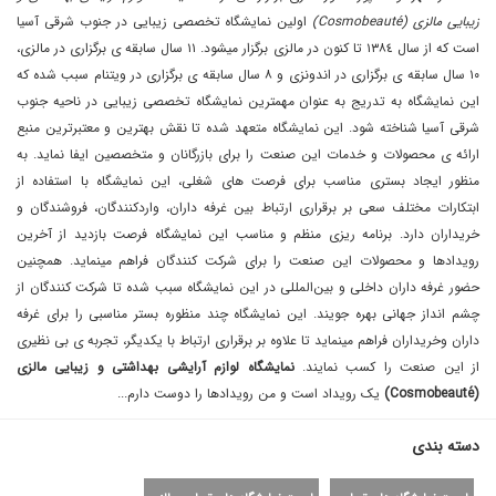
زیبایی مالزی (Cosmobeauté)
اولین نمایشگاه تخصصی زیبایی در جنوب شرقی آسیا
است که از سال ١٣٨٤ تا کنون در مالزی برگزار میشود. ١١ سال سابقه ی برگزاری در مالزی،
١٠ سال سابقه ی برگزاری در اندونزی و ٨ سال سابقه ی برگزاری در ویتنام سبب شده که
این نمایشگاه به تدریج به عنوان مهمترین نمایشگاه تخصصی زیبایی در ناحیه جنوب
شرقی آسیا شناخته شود. این نمایشگاه متعهد شده تا نقش بهترین و معتبرترین منبع
ارائه ی محصولات و خدمات این صنعت را برای بازرگانان و متخصصین ایفا نماید. به
منظور ایجاد بستری مناسب برای فرصت های شغلی، این نمایشگاه با استفاده از
ابتکارات مختلف سعی بر برقراری ارتباط بین غرفه داران، واردکنندگان، فروشندگان و
خریداران دارد. برنامه ریزی منظم و مناسب این نمایشگاه فرصت بازدید از آخرین
رویدادها و محصولات این صنعت را برای شرکت کنندگان فراهم مینماید. همچنین
حضور غرفه داران داخلی و بین‌المللی در این نمایشگاه سبب شده تا شرکت کنندگان از
چشم انداز جهانی بهره جویند. این نمایشگاه چند منظوره بستر مناسبی را برای غرفه
داران وخریداران فراهم مینماید تا علاوه بر برقراری ارتباط با یکدیگر، تجربه ی بی نظیری
از این صنعت را کسب نمایند.
نمایشگاه لوازم آرایشی بهداشتی و زیبایی مالزی
(Cosmobeauté)
یک رویداد است و من رویداد‌ها را دوست دارم...
دسته بندی