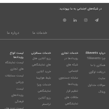
در شبکه‌های اجتماعی به ما بپیوندید:
خدمات ما
درباره ما
درباره ilikevents
خدمات تجاری
خدمات مسافرتی
لیست انواع
رویدادها
چرا ilikevents؟
رویدادها در
رزرو آنلاین هتل
لیست نمایشگاه
شبکه های
های نمایشگاهی
همکاری با ما
های تجاری
اجتماعی
خرید آنلاین
دریافت لوگوی
لیست مسابقات
سامانه جستجوی
بلیط هواپیما
سایت
ورزشی
رویدادها
خدمات ویزا
سوالات متداول
لیست
تنظیم قرار
نمایشگاهی
وبلاگ
رویدادهای
ملاقات های
رزرو آنلاین
فرهنگی
نمایشگاهی
ترانسفر
لیست دوره های