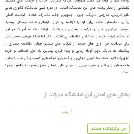
بودجه شما را ارائه می دهد، همچنین برنامه کنفرانس جالب و فرصت های مختلف
تبلیغاتی از دیگر برنامه های این نمایشگاه است. در دوره قبلی نمایشگاه کشوری هایی
نظیر اتریش، بلاروس، بلژیک، چین ، جمهوری چک، دانمارک، فنلاند، فرانسه، آلمان،
یونان، مجارستان، هند، ایران، ایتالیا، قزاقستان، لتونی، لیتوانی، هلند، لهستان، روسیه،
اسپانیا، سوئیس، تایوان، ترکیه ، اوکراین ، بریتانیا ، ایالات متحده آمریکا در این
نمایشگاه شرکت کرده و به تبادل اطلاعات پرداختند. ECWATECH فرصتی بسیار عالی
برای دریافت فن آوری های جدید از شرکت های پیشرو جهان، مقایسه بسیاری از
پیشنهاد ها دریک دوره کوتاه زمانی و پیدا کردن بهترین راه حل، انتخاب و خرید
تجهیزات لازم، حفظ مخاطبین تجاری ر و گسترش شبکه های کسب و کار شما، دیدار با
متخصصان و یافتن پاسخ بسیاری از سوال های شما و مجهز شدن به دانش جدید
است.
بخش های اصلی این نمایشگاه عبارتند از:
لوله، اتصالات ، کنترل آب، مواد شیمیایی ، تصفیه بیولوژیکی آب ، صرفه جویی در انرژی
بیشتر
، کنترل کیفیت آب، ارائه مشاوره ، مهندسی، تامین و توزیع آب، تصفیه آب
من برگزارکننده هستم