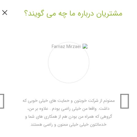
مستقل مشترک المنافع منطقه، بهترین ابزار برای ترویج محصولات و خدمات شرکت شما
در بازار است. از آنجا که این یک رویداد دوسالانه است، شانس بعدی حضور شما زودتر
مشتریان درباره ما چه می گویند؟
از سال ٢٠٢٠ رخ نخواهد داد.
جهت کسب اطلاعات بیشتر و مشاهده وبسایت رسمی رویداد
اینجا
کلیک نمایید.
ممنونم از شرکت خوبتون و حمایت های خیلی خوبی که
داشت. واقعا من خیلی راضی بودم . علاوه بر من،
گروهی که همراه من بودن هم از همکاری های شما و
خدماتتون خیلی خیلی ممنون و راضی هستند