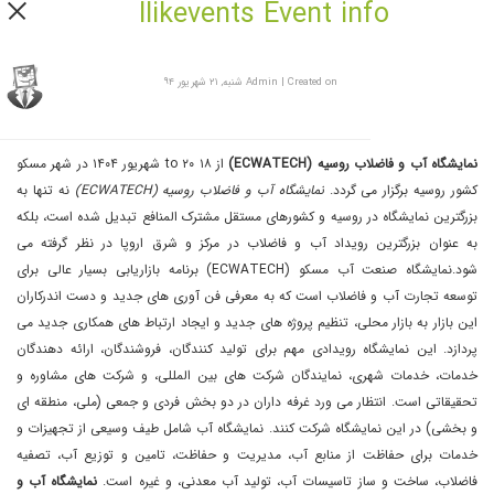
Ilikevents Event info
Created on شنبه, ۲۱ شهریور ۹۴
|
Admin
نمایشگاه آب و فاضلاب روسیه (ECWATECH)
از ۱۸ to ۲۰ شهریور ۱۴۰۴ در شهر مسکو
کشور روسیه برگزار می گردد.
نمایشگاه آب و فاضلاب روسیه (ECWATECH)
نه تنها به
بزرگترین نمایشگاه در روسیه و کشورهای مستقل مشترک المنافع تبدیل شده است، بلکه
به عنوان بزرگترین رویداد آب و فاضلاب در مرکز و شرق اروپا در نظر گرفته می
شود.نمایشگاه صنعت آب مسکو (ECWATECH) برنامه بازاریابی بسیار عالی برای
توسعه تجارت آب و فاضلاب است که به معرفی فن آوری های جدید و دست اندرکاران
این بازار به بازار محلی، تنظیم پروژه های جدید و ایجاد ارتباط های همکاری جدید می
پردازد. این نمایشگاه رویدادی مهم برای تولید کنندگان، فروشندگان، ارائه دهندگان
خدمات، خدمات شهری، نمایندگان شرکت های بین المللی، و شرکت های مشاوره و
تحقیقاتی است. انتظار می ورد غرفه داران در دو بخش فردی و جمعی (ملی، منطقه ای
و بخشی) در این نمایشگاه شرکت کنند. نمایشگاه آب شامل طیف وسیعی از تجهیزات و
خدمات برای حفاظت از منابع آب، مدیریت و حفاظت، تامین و توزیع آب، تصفیه
فاضلاب، ساخت و ساز تاسیسات آب، تولید آب معدنی، و غیره است.
نمایشگاه آب و