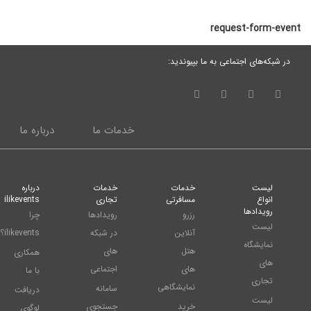
request-form-event
در شبکه‌های اجتماعی به ما بپیوندید:
خدمات ما
درباره ما
لیست
خدمات
خدمات
درباره
انواع
مسافرتی
تجاری
ilikevents
رویدادها
رزرو
رویدادها
چرا
لیست
آنلاین
در شبکه
ilikevents؟
نمایشگاه
هتل
های
همکاری
های
های
اجتماعی
با ما
تجاری
نمایشگاهی
سامانه
دریافت
لیست
خرید
جستجوی
لوگوی