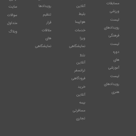
مسابقات
آنلاین
رویدادها
سایت
ورزشی
بلیط
تنظیم
سوالات
لیست
هواپیما
قرار
متداول
رویدادهای
خدمات
ملاقات
وبلاگ
فرهنگی
ویزا
های
لیست
نمایشگاهی
نمایشگاهی
دوره
رزرو
های
آنلاین
آموزشی
ترانسفر
لیست
فرودگاهی
رویدادهای
خرید
هنری
آنلاین
بیمه
مسافرتی
تجاری