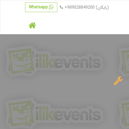
Whatsapp
(رایگان)
+989028849200