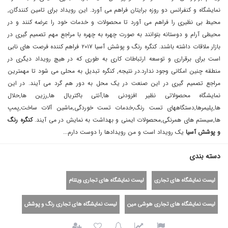
نمایشگاه و کنفرانس دو روزه برایتان فراهم می آورد. این رویداد برای تامین کنندگان,
محیط بی نظیری را فراهم می آورد تا محصولات و خدمات خود را عرضه کنند و در
محیطی آرام و دوستانه بتوانند به صورت چهره به چهره با مراجع مهم تصمیم گیری در
بازار ملاقات داشته باشند. کنگره رنگ و پوشش آسیا ٢٠١٧ فراهم کننده فرصت های نابی
است برای برقراری و توسعه ارتباطات کاری به طوری که در هیچ رویداد دیگری در
منطقه چنین امکانی وجود ندارد.در نتیجه, کنگره تبدیل به محلی می شود تا مهمترین
مراجع تصمیم گیری در این صنعت در یک محل به دور هم گرد می آیند. در این
نمایشگاه محصولاتی نظیر افزودنی ها,آنتی باکتریال ها,رزین ها,حلال
ها,پلیمرها,دستگاههای تست رنگ,خدمات تست خوردگی,ماشین آلات ساخت,پمپ
ها,سیستم های همرنگی,محصولات ایمنی و بهداشت به نمایش در می آیند.
کنگره رنگ
و پوشش آسیا
یک رویداد است و من رویداد‌ها را دوست دارم...
دسته بندی
لیست نمایشگاه های تجاری
لیست نمایشگاه های تجاری ویتنام
لیست نمایشگاه های تجاری هوشی مین
لیست نمایشگاه های تجاری رنگ و پوشش