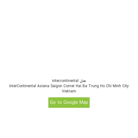
هتل intercontinental
InterContinental Asiana Saigon Corner Hai Ba Trung Ho Chi Minh City
Vietnam
Go to Google Map