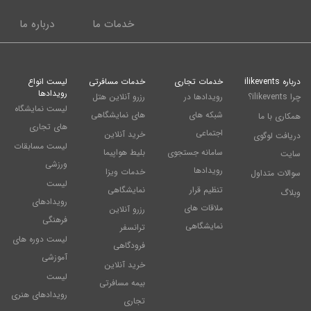
خدمات ما
درباره ما
درباره ilikevents
خدمات تجاری
خدمات مسافرتی
لیست انواع
رویدادها
چرا ilikevents؟
رویدادها در
رزرو آنلاین هتل
لیست نمایشگاه
شبکه های
های نمایشگاهی
همکاری با ما
های تجاری
اجتماعی
خرید آنلاین
دریافت لوگوی
لیست مسابقات
سامانه جستجوی
بلیط هواپیما
سایت
ورزشی
رویدادها
خدمات ویزا
سوالات متداول
لیست
تنظیم قرار
نمایشگاهی
وبلاگ
رویدادهای
ملاقات های
رزرو آنلاین
فرهنگی
نمایشگاهی
ترانسفر
لیست دوره های
فرودگاهی
آموزشی
خرید آنلاین
لیست
بیمه مسافرتی
رویدادهای هنری
تجاری