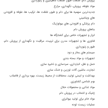
پرورش دام، صنعت طیور، صنعت ماهیگیری و زنبورداری
مواد علوفه، پرورش، نگهداری، مزارع
جدیدترین سهمیه ها برای دام و طیور، غلظت ها، ترکیب ها، علوفه و افزودنی
های ویتامینی
دام پزشکی و افزودنی های بیولوژیک
بناهای پرورش دام
ابزار و تجهیزات خاص برای کشتارگاه ها
فناوری ها و تجهیزات مدرن برای تربیت، مراقبت و نگهداری از پرورش دام،
طیور و زنبورداری
سیستم های بخار و دود
تجهیزات و مواد بسته بندی
حمل و نقل، انبارداری، سردسازی و ذخیره سازی
تجارت، ماشین آلات توزین و خنک سازی
بهداشت و ایمنی تولید، محفاظت از محیط زیست، بهره برداری از فاضلاب
بوم شناسی کشاورزی
مواد غذایی و محصولات حلال
ژنتیک و انتخاب در پرورش دام
مواد خام برای تولید بیوانرژی
عملیات زیست توده