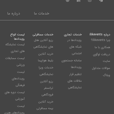
خدمات ما
درباره ما
درباره ilikevents
خدمات تجاری
خدمات مسافرتی
لیست انواع
رویدادها
چرا ilikevents؟
رویدادها در
رزرو آنلاین هتل
لیست نمایشگاه
شبکه های
های نمایشگاهی
همکاری با ما
های تجاری
اجتماعی
خرید آنلاین
دریافت لوگوی
لیست مسابقات
سامانه جستجوی
بلیط هواپیما
سایت
ورزشی
رویدادها
خدمات ویزا
سوالات متداول
لیست
تنظیم قرار
نمایشگاهی
وبلاگ
رویدادهای
ملاقات های
رزرو آنلاین
فرهنگی
نمایشگاهی
ترانسفر
لیست دوره های
فرودگاهی
آموزشی
خرید آنلاین
لیست
بیمه مسافرتی
رویدادهای هنری