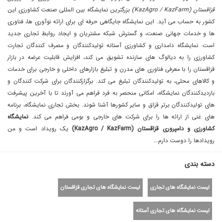
قزاقستان (KazAgro / KazFarm)
بزرگترین نمایشگاه بین المللی صنعت کشاورزی این
کشور به حساب می آید. این نمایشگاه جایگاهی حرفه ای برای ارائه نوآوری ها، فناوری
ها و خدمات جهانی صنعت، و گسترش شبکه مشتریان و ایجاد روابط تجاری جدید
است. نمایشگاه دامداری و کشاورزی آستانه تولیدکنندگان و مصرف کنندگان تجارت
کشاورزی را به دیالوگ های سازنده تشویق می کند، افزایش قابلیت عرضه در بازار
قزاقستان را با معرفی فناوری های مدرن و تبلیغ بازارهای داخلی و خارجی برای خدمات
و کالاهای محلی، به تولیدکنندگان تبلیغ می کند. برگزارکنندگان برای شرکت کنندگان و
بازدیدکنندگان نمایشگاه، امکانی منحصر به فرد فراهم می آورند تا با آخرین پیشرفت
های تولیدکنندگان برتر قزاق و سایر کشورها آشنا شوند. بخش تجاری نمایشگاه، برنامه
های غنی از ارائه ها را برای شرکت های خارجی و بومی فراهم می کند.
نمایشگاه
کشاورزی و دامپروری قزاقستان (KazAgro / KazFarm)
یک رویداد است و من
رویداد‌ها را دوست دارم...
دسته بندی
لیست نمایشگاه های تجاری
لیست نمایشگاه های تجاری قزاقستان
لیست نمایشگاه های تجاری آستانه