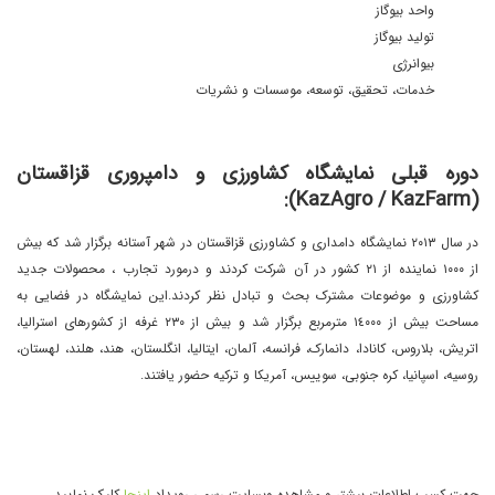
واحد بیوگاز
تولید بیوگاز
بیوانرژی
خدمات، تحقیق، توسعه، موسسات و نشریات
دوره قبلی نمایشگاه کشاورزی و دامپروری قزاقستان
(KazAgro / KazFarm):
در سال ٢٠١٣ نمایشگاه دامداری و کشاورزی قزاقستان در شهر آستانه برگزار شد که بیش
از ١٠٠٠ نماینده از ٢١ کشور در آن شرکت کردند و درمورد تجارب ، محصولات جدید
کشاورزی و موضوعات مشترک بحث و تبادل نظر کردند.این نمایشگاه در فضایی به
مساحت بیش از ١٤٠٠٠ مترمربع برگزار شد و بیش از ٢٣٠ غرفه از کشورهای استرالیا،
اتریش، بلاروس، کانادا، دانمارک، فرانسه، آلمان، ایتالیا، انگلستان، هند، هلند، لهستان،
روسیه، اسپانیا، کره جنوبی، سوییس، آمریکا و ترکیه حضور یافتند.
جهت کسب اطلاعات بیشتر و مشاهده وبسایت رسمی رویداد
اینجا
کلیک نمایید.