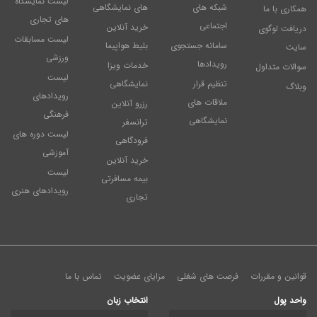
لیست نمایشگاه
شبکه های
های نمایشگاهی
همکاری با ما
های تجاری
اجتماعی
خرید آنلاین
دریافت لوگوی
لیست مسابقات
سامانه جستجوی
بلیط هواپیما
سایت
ورزشی
رویدادها
خدمات ویزا
سوالات متداول
لیست
تنظیم قرار
نمایشگاهی
وبلاگ
رویدادهای
ملاقات های
رزرو آنلاین
فرهنگی
نمایشگاهی
ترانسفر
لیست دوره های
فرودگاهی
آموزشی
خرید آنلاین
لیست
بیمه مسافرتی
رویدادهای هنری
تجاری
قوانین و مقررات
فرصت های شغلی
مزایای عضویت
تماس با ما
واحد پول
انتخاب زبان