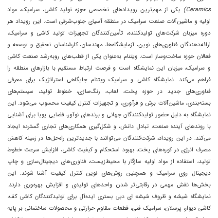
Ceramics)
یکی از مهم‌ترین رویدادهای تخصصی حوزه تولید کاشی، سرامیک، مواد
اولیه و ماشین‌آلات صنعت سرامیک در منطقه آسیای جنوب‌شرقی است. این رویداد هر
دوره میزبان شرکت‌های تولیدکننده، تأمین‌کنندگان تجهیزات تولید کاشی و سرامیک،
ارائه‌دهندگان فناوری‌های نوین، آزمایشگاه‌ها، مهندسان، کارشناسان تحقیق و توسعه و
فعالان حوزه ساخت‌وساز است. ویتنام به‌عنوان یکی از قطب‌های رو‌به‌رشد صنعت کاشی
و سرامیک، میزبان این نمایشگاه است و فرصت ارتباط مستقیم با بازارهای منطقه را
فراهم می‌کند. نمایشگاه کاشی و سرامیک ویتنام جایگاهی استراتژیک برای معرفی
فناوری‌های جدید در حوزه پخت، لعاب، رنگ‌سازی، خطوط تولید، سیستم‌های
بسته‌بندی، ماشین‌آلات برش و فرآوری، و تجهیزات کنترل کیفیت محسوب می‌شود. این
نمایشگاه به دلیل حضور تولیدکنندگان جهانی و برندهای نوآور، فضایی پویا برای آشنایی
با روندهای آینده صنعت، تبادل دانش، و شکل‌گیری همکاری‌های تجاری گسترده ایجاد
می‌کند. در این رویداد، شرکت‌کنندگان می‌توانند با جدیدترین راه‌حل‌ها در زمینه کاهش
مصرف انرژی در کوره‌های پخت، بهبود استحکام و کیفیت کاشی، افزایش سرعت خطوط
تولید، استفاده از مواد اولیه سازگار با محیط‌زیست، فناوری‌های دیجیتال‌سازی و چاپ
دیجیتال روی سرامیک و همچنین روش‌های نوین کنترل کیفیت آشنا شوند. این
بخش‌ها نقش مهمی در رقابتی‌تر شدن واحدهای تولیدی و افزایش بهره‌وری دارند.
نمایشگاه شیشه و ظروف شیشه ای دبی بستری ایده‌آل برای تولیدکنندگان کاشی کف،
کاشی دیوار، پرسلان، سرامیک فنی، قطعات مقاوم حرارتی و محصولات ساختمانی بر پایه