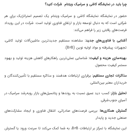
چرا
باید
در
نمایشگاه کاشی و سرامیک ویتنام
شرکت کنید؟
حضور در نمایشگاه نمایشگاه کاشی و سرامیک ویتنام یک تصمیم استراتژیک برای هر
شرکتی است که به دنبال توسعه بازار و ارتقای فناوری تولید است. شرکت در این رویداد
فرصت‌های رقابتی زیر را فراهم می‌کند:
آشنایی با فناوری‌های جدید:
مشاهده مستقیم جدیدترین ماشین‌آلات تولید کاشی،
تجهیزات پیشرفته و مواد اولیه نوین (
B٢B
).
ب
هینه‌سازی هزینه و کیفیت:
شناسایی عملی‌ترین راهکارهای کاهش هزینه تولید و بهبود
مستمر کیفیت محصول.
مذاکرات تجاری مستقیم:
برقراری ارتباطات هدفمند و مذاکره مستقیم با تأمین‌کنندگان و
خریداران معتبر بین‌المللی.
تحلیل بازار:
کسب دید عمیق نسبت به روندها و پتانسیل‌های بازار رو‌به‌رشد سرامیک در
آسیای جنوب‌شرقی.
گسترش همکاری‌ها
: بررسی فرصت‌های صادراتی، انتقال فناوری و ایجاد مشارکت‌های
صنعتی جدید و پایدار.
این نمایشگاه با تمرکز بر ارتباطات
B٢B
، به شما کمک می‌کند تا سرعت ورود یا گسترش