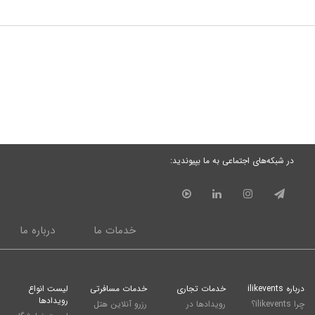
در شبکه‌های اجتماعی به ما بپیوندید:
خدمات ما
درباره ما
درباره ilikevents
خدمات تجاری
خدمات مسافرتی
لیست انواع
رویدادها
چرا ilikevents؟
رویدادها در
رزرو آنلاین هتل