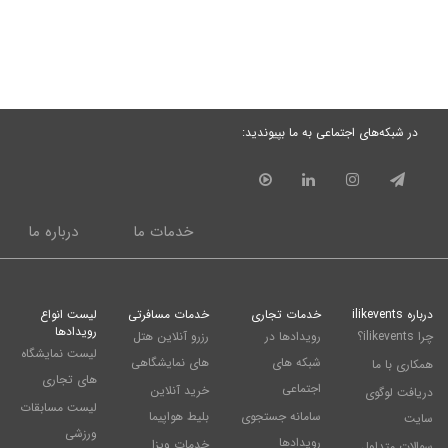
در شبکه‌های اجتماعی به ما بپیوندید:
خدمات ما
درباره ما
درباره ilikevents
خدمات تجاری
خدمات مسافرتی
لیست انواع
رویدادها
چرا ilikevents؟
رویدادها در
رزرو آنلاین هتل
لیست نمایشگاه
شبکه های
های نمایشگاهی
همکاری با ما
های تجاری
اجتماعی
خرید آنلاین
دریافت لوگوی
لیست مسابقات
سامانه جستجوی
بلیط هواپیما
سایت
ورزشی
رویدادها
خدمات ویزا
سوالات متداول