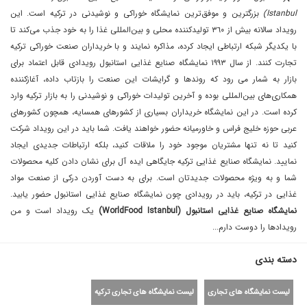
Istanbul)
بزرگترین و موفق‌ترین نمایشگاه خوراکی و نوشیدنی در ترکیه است. این
رویداد سالانه بیش از ٣٦٠ تولیدکننده محلی و بین‌المللی غذا را به خود جذب می‌کند تا
با یکدیگر شبکه ارتباطی ایجاد کرده، مذاکره نمایند و با خریداران صنعت خوراکی ترکیه
تجارت کنند. از سال ١٩٩٣ نمایشگاه صنایع غذایی استانبول رویدادی قابل اعتماد برای
بازار به شمار می رود که روندها و گرایشات این صنعت را بازتاب داده، آغازکننده
همکاری‌های بین‌المللی بوده و آخرین تولیدات خوراکی و نوشیدنی را به بازار ترکیه وارد
کرده است. در این نمایشگاه خریداران بسیاری از کشورهای همسایه، همچون کشورهای
عربی حوزه خلیج فراس و خاورمیانه حضور خواهند یافت. شما باید در این رویداد شرکت
کنید تا نه تنها مشتریان موجود خود را ملاقات کنید، بلکه ارتباطات جدیدی ایجاد
نمایید. نمایشگاه صنایع غذایی ترکیه جایگاهی ایده آل برای نشان دادن کلیه محصولات
شما و به ویژه محصولات جدیدتان است. برای به دست آوردن درکی از صنعت مواد
غذایی در ترکیه، باید در رویدادی چون نمایشگاه صنایع غذایی استانبول حضور یابید.
نمایشگاه صنایع غذایی استانبول (WorldFood Istanbul)
یک رویداد است و من
رویداد‌ها را دوست دارم...
دسته بندی
لیست نمایشگاه های تجاری
لیست نمایشگاه های تجاری ترکیه