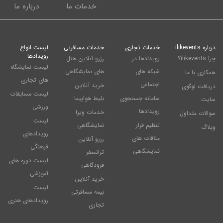
خدمات ما
درباره ما
درباره ilikevents
خدمات تجاری
خدمات مسافرتی
لیست انواع
رویدادها
چرا ilikevents؟
رویدادها در
رزرو آنلاین هتل
لیست نمایشگاه
شبکه های
های نمایشگاهی
همکاری با ما
های تجاری
اجتماعی
خرید آنلاین
دریافت لوگوی
لیست مسابقات
سامانه جستجوی
بلیط هواپیما
سایت
ورزشی
رویدادها
خدمات ویزا
سوالات متداول
لیست
تنظیم قرار
نمایشگاهی
وبلاگ
رویدادهای
ملاقات های
رزرو آنلاین
فرهنگی
نمایشگاهی
ترانسفر
لیست دوره های
فرودگاهی
آموزشی
خرید آنلاین
لیست
بیمه مسافرتی
رویدادهای هنری
تجاری