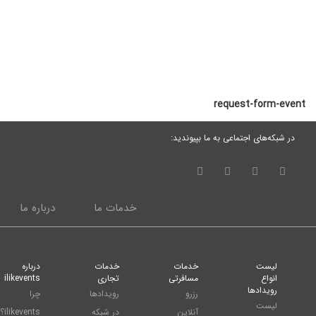
request-form-event
در شبکه‌های اجتماعی به ما بپیوندید:
خدمات ما
درباره ما
لیست
خدمات
خدمات
درباره
انواع
مسافرتی
تجاری
ilikevents
رویدادها
رزرو
رویدادها
چرا
لیست
آنلاین
در شبکه
ilikevents؟