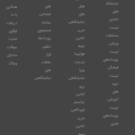
نمایشگاه
هتل
های
همکاری
های
های
اجتماعی
با ما
تجاری
نمایشگاهی
سامانه
دریافت
لیست
خرید
جستجوی
لوگوی
مسابقات
آنلاین
رویدادها
سایت
ورزشی
بلیط
تنظیم
سوالات
لیست
هواپیما
قرار
متداول
رویدادهای
خدمات
ملاقات
وبلاگ
فرهنگی
ویزا
های
لیست
نمایشگاهی
نمایشگاهی
دوره
رزرو
های
آنلاین
آموزشی
ترانسفر
لیست
فرودگاهی
رویدادهای
خرید
هنری
آنلاین
بیمه