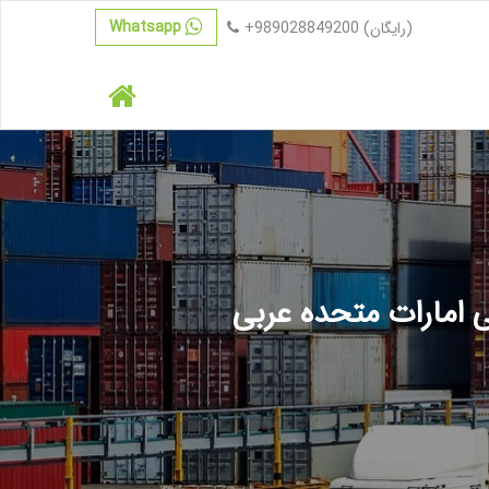
Whatsapp
(رایگان)
+989028849200
 امارات متحده عربی