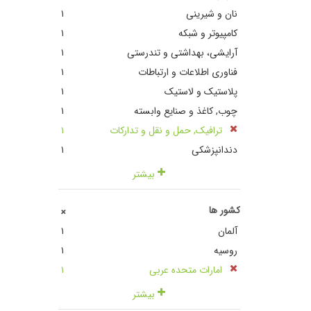
نان و شیرینی
١
کامپیوتر و شبکه
١
آرایشی، بهداشتی و تندرستی
١
فناوری اطلاعات و ارتباطات
١
پلاستیک و لاستیک
١
چوب, کاغذ و صنایع وابسته
١
ترافیک, حمل و نقل و تدارکات
١
دندانپزشکی
١
بیشتر
کشور ها
+
آلمان
١
روسیه
١
امارات متحده عربی
١
بیشتر