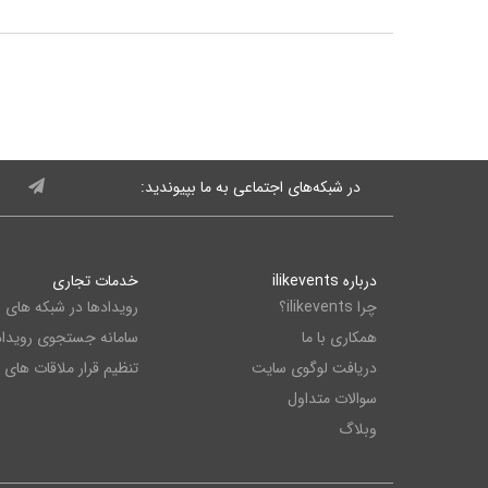
در شبکه‌های اجتماعی به ما بپیوندید:
درباره ilikevents
خدمات تجاری
چرا ilikevents؟
رویدادها در شبکه های 
همکاری با ما
سامانه جستجوی رویداد
دریافت لوگوی سایت
تنظیم قرار ملاقات های
سوالات متداول
وبلاگ