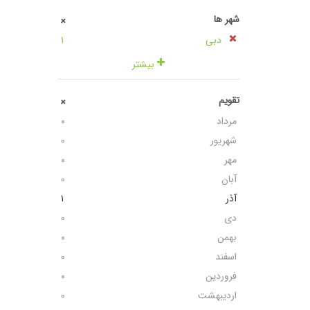
شهر ها
+
دبی
١
بیشتر
تقویم
+
مرداد
٠
شهریور
٠
مهر
٠
آبان
٠
آذر
١
دی
٠
بهمن
٠
اسفند
٠
فروردین
٠
اردیبهشت
٠