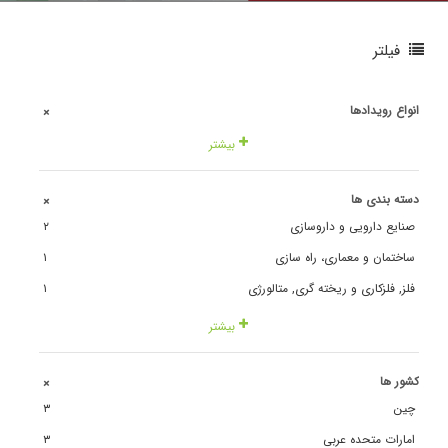
فیلتر
انواع رویدادها
+
بیشتر
دسته بندی ها
+
صنایع دارویی و داروسازی
٢
ساختمان و معماری، راه سازی
١
فلز, فلزکاری و ریخته گری, متالورژی
١
بیشتر
کشور ها
+
چین
٣
امارات متحده عربی
٣