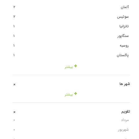
آلمان
٢
سوئیس
٢
تانزانیا
١
سنگاپور
١
روسیه
١
پاکستان
١
بیشتر
شهر ها
+
بیشتر
تقویم
+
مرداد
٠
شهریور
٠