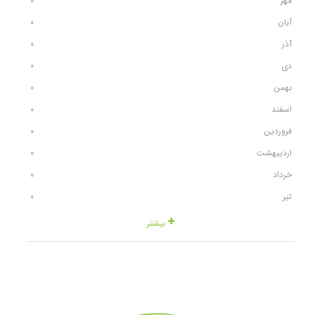
مهر
٠
آبان
٠
آذر
٠
دی
٠
بهمن
٠
اسفند
٠
فروردین
٠
اردیبهشت
٠
خرداد
٠
تیر
٠
بیشتر