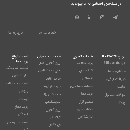
در شبکه‌های اجتماعی به ما بپیوندید:
خدمات ما
درباره ما
درباره ilikevents
خدمات تجاری
خدمات مسافرتی
لیست انواع
رویدادها
چرا ilikevents؟
رویدادها در
رزرو آنلاین هتل
لیست نمایشگاه
شبکه های
های نمایشگاهی
همکاری با ما
های تجاری
اجتماعی
خرید آنلاین
دریافت لوگوی
لیست مسابقات
سامانه جستجوی
بلیط هواپیما
سایت
ورزشی
رویدادها
خدمات ویزا
سوالات متداول
لیست
تنظیم قرار
نمایشگاهی
وبلاگ
رویدادهای
ملاقات های
رزرو آنلاین
فرهنگی
نمایشگاهی
ترانسفر
لیست دوره های
فرودگاهی
آموزشی