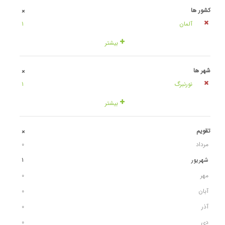
کشور ها
+
آلمان
١
بیشتر
شهر ها
+
نورنبرگ
١
بیشتر
تقویم
+
مرداد
٠
شهریور
١
مهر
٠
آبان
٠
آذر
٠
دی
٠