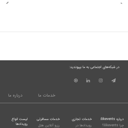
در شبکه‌های اجتماعی به ما بپیوندید:
خدمات ما
درباره ما
درباره ilikevents
خدمات تجاری
خدمات مسافرتی
لیست انواع
رویدادها
چرا ilikevents؟
رویدادها در
رزرو آنلاین هتل