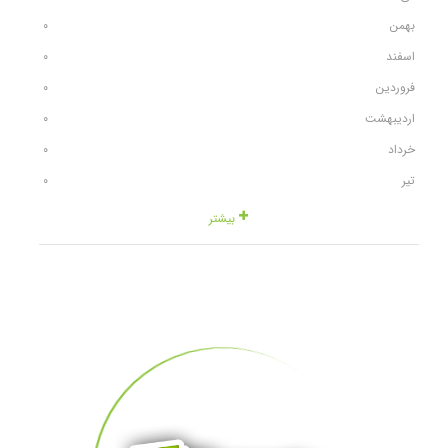
بهمن
٠
اسفند
٠
فروردین
٠
اردیبهشت
٠
خرداد
٠
تیر
٠
بیشتر