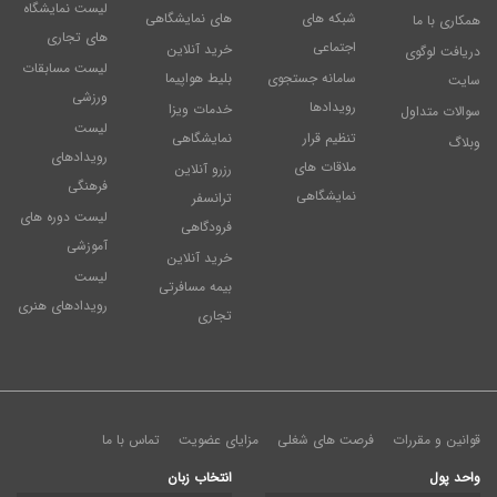
لیست نمایشگاه
شبکه های
های نمایشگاهی
همکاری با ما
های تجاری
اجتماعی
خرید آنلاین
دریافت لوگوی
لیست مسابقات
سامانه جستجوی
بلیط هواپیما
سایت
ورزشی
رویدادها
خدمات ویزا
سوالات متداول
لیست
تنظیم قرار
نمایشگاهی
وبلاگ
رویدادهای
ملاقات های
رزرو آنلاین
فرهنگی
نمایشگاهی
ترانسفر
لیست دوره های
فرودگاهی
آموزشی
خرید آنلاین
لیست
بیمه مسافرتی
رویدادهای هنری
تجاری
قوانین و مقررات
فرصت های شغلی
مزایای عضویت
تماس با ما
واحد پول
انتخاب زبان