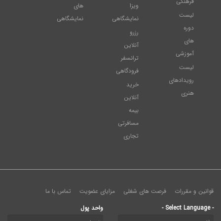
فرهنگی
ویزا
های
لیست
نمایشگاهی
نمایشگاهی
دوره
رزرو
های
آنلاین
آموزشی
ترانسفر
لیست
فرودگاهی
رویدادهای
خرید
هنری
آنلاین
بیمه
مسافرتی
تجاری
قوانین و مقررات
فرصت های شغلی
مزایای عضویت
تماس با ما
- Select Language -
واحد پول