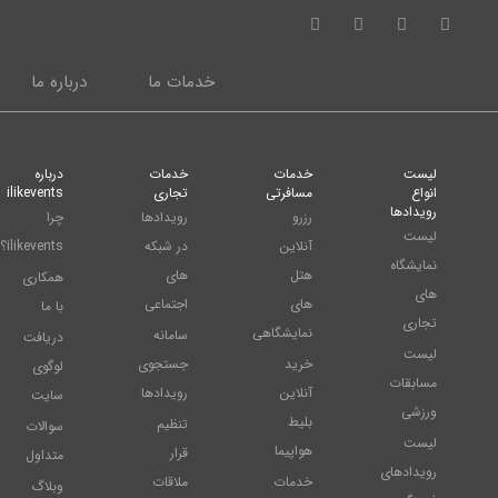
خدمات ما
درباره ما
لیست
خدمات
خدمات
درباره
انواع
مسافرتی
تجاری
ilikevents
رویدادها
رزرو
رویدادها
چرا
لیست
آنلاین
در شبکه
ilikevents؟
نمایشگاه
هتل
های
همکاری
های
های
اجتماعی
با ما
تجاری
نمایشگاهی
سامانه
دریافت
لیست
خرید
جستجوی
لوگوی
مسابقات
آنلاین
رویدادها
سایت
ورزشی
بلیط
تنظیم
سوالات
لیست
هواپیما
قرار
متداول
رویدادهای
خدمات
ملاقات
وبلاگ