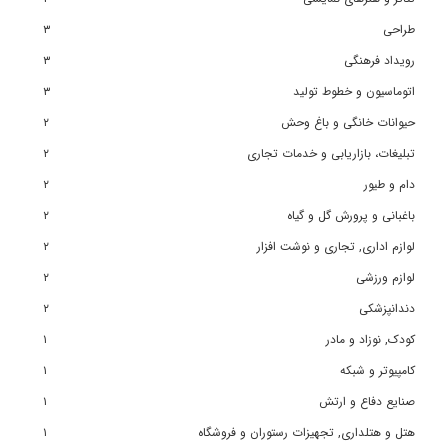
طراحی
٣
رویداد فرهنگی
٣
اتوماسیون و خطوط تولید
٣
حیوانات خانگی و باغ وحش
٢
تبلیغات، بازاریابی و خدمات تجاری
٢
دام و طیور
٢
باغبانی و پرورش گل و گیاه
٢
لوازم اداری, تجاری و نوشت افزار
٢
لوازم ورزشی
٢
دندانپزشکی
٢
کودک, نوزاد و مادر
١
کامپیوتر و شبکه
١
صنایع دفاع و ارتش
١
هتل و هتلداری, تجهیزات رستوران و فروشگاه
١