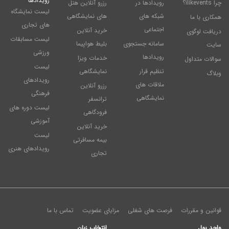
رویدادها
چرا ilikevents؟
رویدادها در
رزرو آنلاین هتل
لیست نمایشگاه
شبکه های
های نمایشگاهی
همکاری با ما
های تجاری
اجتماعی
خرید آنلاین
دریافت لوگوی
لیست مسابقات
سامانه جستجوی
بلیط هواپیما
سایت
ورزشی
رویدادها
خدمات ویزا
سوالات متداول
لیست
تنظیم قرار
نمایشگاهی
وبلاگ
رویدادهای
ملاقات های
رزرو آنلاین
فرهنگی
نمایشگاهی
ترانسفر
لیست دوره های
فرودگاهی
آموزشی
خرید آنلاین
لیست
بیمه مسافرتی
رویدادهای هنری
تجاری
قوانین و مقررات
فرصت های شغلی
مزایای عضویت
تماس با ما
واحد پول
انتخاب زبان