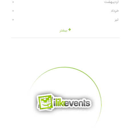
اردیبهشت
٠
خرداد
٠
تیر
٠
بیشتر