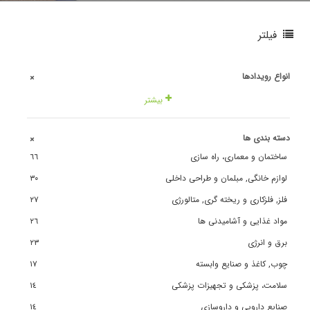
فیلتر
انواع رویدادها
+
بیشتر
دسته بندی ها
+
ساختمان و معماری، راه سازی
٦٦
لوازم خانگی, مبلمان و طراحی داخلی
٣٠
فلز, فلزکاری و ریخته گری, متالورژی
٢٧
مواد غذایی و آشامیدنی ها
٢٦
برق و انرژی
٢٣
چوب, کاغذ و صنایع وابسته
١٧
سلامت، پزشکی و تجهیزات پزشکی
١٤
صنایع دارویی و داروسازی
١٤