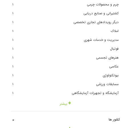
چرم و محصولات چرمی
١
کشتیرانی و صنایع دریایی
١
دیگر رویدادهای تجاری تخصصی
١
املاک
١
مدیریت و خدمات شهری
١
فوتبال
١
هنرهای تجسمی
١
عکاسی
١
بیوتکنولوژی
١
مسابقات ورزشی
١
آزمایشگاه و تجهیزات آزمایشگاهی
١
بیشتر
کشور ها
+