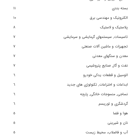
بسته بندی
١١
الکترونیک و مهندسی برق
١٠
پلاستیک و لاستیک
٨
تاسیسات, سیستمهای گرمایشی و سرمایشی
٧
تجهیزات و ماشین آلات صنعتی
٧
معدن و سنگهای معدنی
٧
نفت و گاز, صنایع پتروشیمی
٧
اتومبیل و قطعات یدکی خودرو
٦
ابداعات و اختراعات, تکنولوژی های جدید
٦
نساجی, منسوجات خانگی, پارچه
٦
گردشگری و توریسم
٦
هوا و فضا
٥
نان و شیرینی
٥
آب و فاضلاب، محیط زیست
٥