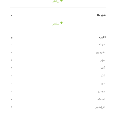
بیشتر
شهر ها
+
بیشتر
تقویم
+
مرداد
٠
شهریور
٠
مهر
٠
آبان
٠
آذر
٠
دی
٠
بهمن
٠
اسفند
٠
فروردین
٠