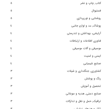
کتاب, چاپ و نشر
٥
فستیوال
٥
روشنایی و نورپردازی
٥
پوشاک, مد و لوازم جانبی
٤
آرایشی، بهداشتی و تندرستی
٤
فناوری اطلاعات و ارتباطات
٤
موسیقی و آلات موسیقی
٤
ایمنی و امنیت
٤
صنایع شیمیایی
٤
کشاورزی, جنگلداری و شیلات
٣
رنگ و پوشش
٣
تحصیل و آموزش
٣
صنایع دستی, هدیه و سوغاتی
٣
ترافیک, حمل و نقل و تدارکات
٣
تئاتر و هنرهای نمایشی
٣