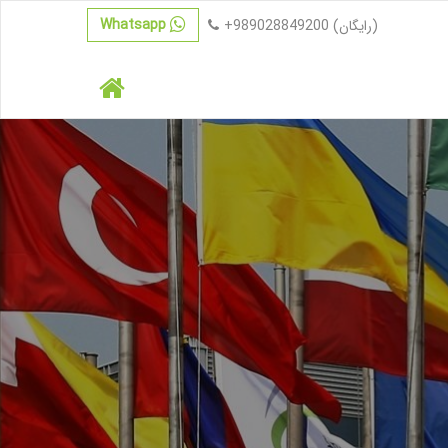
Whatsapp
(رایگان)
+989028849200