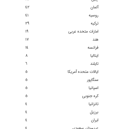
آلمان
٤٢
روسیه
٤١
ترکیه
٢٩
امارات متحده عربی
١٩
هند
١٧
فرانسه
١٤
ایتالیا
٨
تایلند
٦
ایالات متحده آمریکا
٥
سنگاپور
٥
اسپانیا
٥
کره جنوبی
٥
تانزانیا
٤
برزیل
٤
ایران
٤
عربستان سعودی
٤