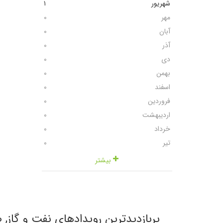
شهریور
١
مهر
٠
آبان
٠
آذر
٠
دی
٠
بهمن
٠
اسفند
٠
فروردین
٠
اردیبهشت
٠
خرداد
٠
تیر
٠
بیشتر
پربازدیدترین رویدادهای نفت و گاز,