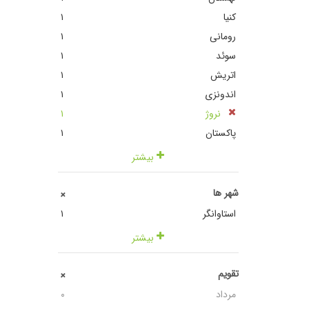
کنیا
١
رومانی
١
سوئد
١
اتریش
١
اندونزی
١
نروژ
١
پاکستان
١
بیشتر
شهر ها
+
استاوانگر
١
بیشتر
تقویم
+
مرداد
٠