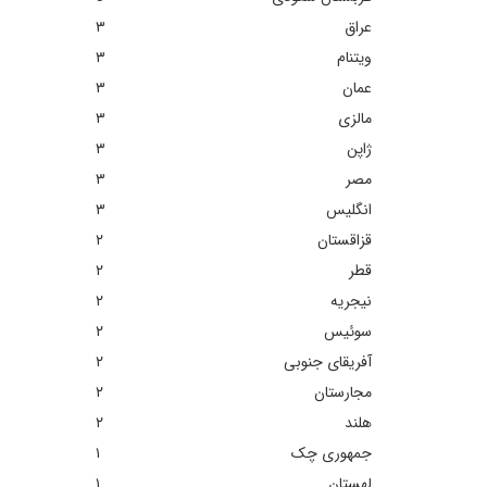
عراق
٣
ویتنام
٣
عمان
٣
مالزی
٣
ژاپن
٣
مصر
٣
انگلیس
٣
قزاقستان
٢
قطر
٢
نیجریه
٢
سوئیس
٢
آفریقای جنوبی
٢
مجارستان
٢
هلند
٢
جمهوری چک
١
لهستان
١