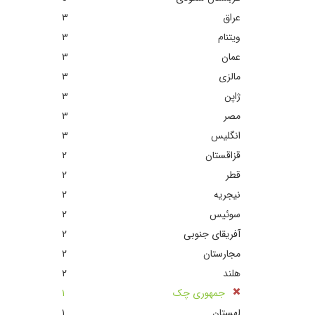
عراق
٣
ویتنام
٣
عمان
٣
مالزی
٣
ژاپن
٣
مصر
٣
انگلیس
٣
قزاقستان
٢
قطر
٢
نیجریه
٢
سوئیس
٢
آفریقای جنوبی
٢
مجارستان
٢
هلند
٢
جمهوری چک
١
لهستان
١