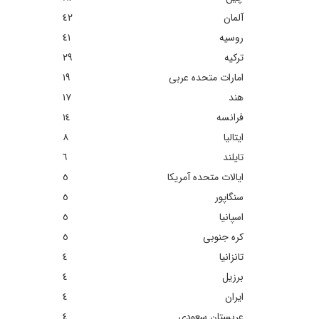
آلمان
٤٢
روسیه
٤١
ترکیه
٢٩
امارات متحده عربی
١٩
هند
١٧
فرانسه
١٤
ایتالیا
٨
تایلند
٦
ایالات متحده آمریکا
٥
سنگاپور
٥
اسپانیا
٥
کره جنوبی
٥
تانزانیا
٤
برزیل
٤
ایران
٤
عربستان سعودی
٤