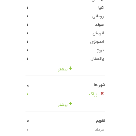
کنیا
١
رومانی
١
سوئد
١
اتریش
١
اندونزی
١
نروژ
١
پاکستان
١
بیشتر
شهر ها
+
پراگ
١
بیشتر
تقویم
+
مرداد
٠