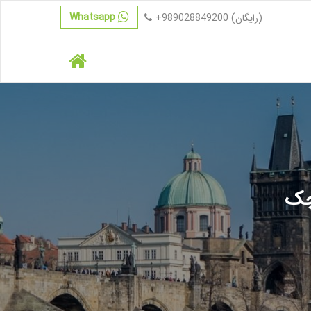
Whatsapp
(رایگان)
+989028849200
چک