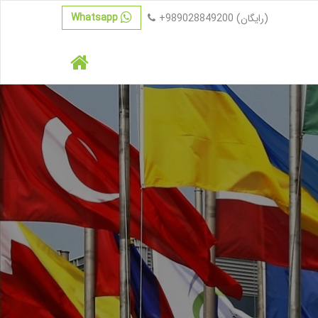
Whatsapp
(رایگان)
+989028849200