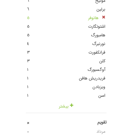
مونیخ
٦
برلین
٦
هانوفر
٥
اشتوتگارت
٥
هامبورگ
٥
نورنبرگ
٤
فرانکفورت
٣
کلن
٣
آوگسبورگ
١
فریدریش هافن
١
ویزبادن
١
اسن
١
بیشتر
تقویم
+
مرداد
٠