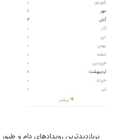
شهریور
٠
مهر
١
آبان
٢
آذر
٠
دی
٠
بهمن
٠
اسفند
٠
فروردین
٠
اردیبهشت
١
خرداد
٠
تیر
٠
بیشتر
پربازدیدترین رویدادهای دام و طیور