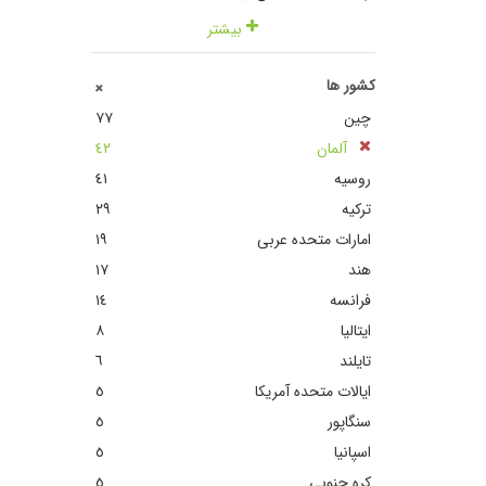
بیشتر
کشور ها
+
چین
٧٧
آلمان
٤٢
روسیه
٤١
ترکیه
٢٩
امارات متحده عربی
١٩
هند
١٧
فرانسه
١٤
ایتالیا
٨
تایلند
٦
ایالات متحده آمریکا
٥
سنگاپور
٥
اسپانیا
٥
کره جنوبی
٥