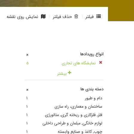
فیلتر
حذف فیلتر
نمایش روی نقشه
انواع رویدادها
+
نمایشگاه های تجاری
٥
بیشتر
دسته بندی ها
+
دام و طیور
١
ساختمان و معماری، راه سازی
١
فلز, فلزکاری و ریخته گری, متالورژی
١
لوازم خانگی, مبلمان و طراحی داخلی
١
چوب, کاغذ و صنایع وابسته
١