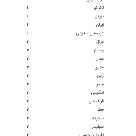
تانزانیا
٤
برزیل
٤
ایران
٤
عربستان سعودی
٤
عراق
٣
ویتنام
٣
عمان
٣
مالزی
٣
ژاپن
٣
مصر
٣
انگلیس
٣
قزاقستان
٢
قطر
٢
نیجریه
٢
سوئیس
٢
آفریقای جنوبی
٢