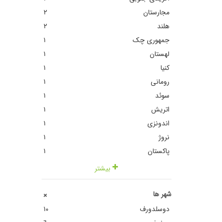
مجارستان
٢
هلند
٢
جمهوری چک
١
لهستان
١
کنیا
١
رومانی
١
سوئد
١
اتریش
١
اندونزی
١
نروژ
١
پاکستان
١
بیشتر
شهر ها
+
دوسلدورف
١٠