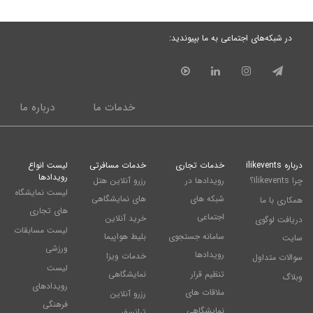
در شبکه‌های اجتماعی به ما بپیوندید:
خدمات ما
درباره ما
درباره ilikevents
خدمات تجاری
خدمات مسافرتی
لیست انواع
رویدادها
چرا ilikevents؟
رویدادها در
رزرو آنلاین هتل
لیست نمایشگاه
شبکه های
های نمایشگاهی
همکاری با ما
های تجاری
اجتماعی
خرید آنلاین
دریافت لوگوی
لیست مسابقات
سامانه جستجوی
بلیط هواپیما
سایت
ورزشی
رویدادها
خدمات ویزا
سوالات متداول
لیست
تنظیم قرار
نمایشگاهی
وبلاگ
رویدادهای
ملاقات های
رزرو آنلاین
فرهنگی
نمایشگاهی
ترانسفر