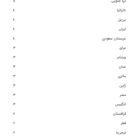
کره جنوبی
٥
تانزانیا
٤
برزیل
٤
ایران
٤
عربستان سعودی
٤
عراق
٣
ویتنام
٣
عمان
٣
مالزی
٣
ژاپن
٣
مصر
٣
انگلیس
٣
قزاقستان
٢
قطر
٢
نیجریه
٢