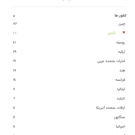
کشور ها
+
چین
٨٢
آلمان
٤٢
روسیه
٤١
ترکیه
٢٩
امارات متحده عربی
١٩
هند
١٧
فرانسه
١٤
ایتالیا
٨
تایلند
٦
ایالات متحده آمریکا
٥
سنگاپور
٥
اسپانیا
٥