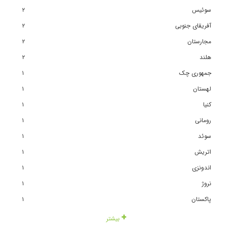
سوئیس
٢
آفریقای جنوبی
٢
مجارستان
٢
هلند
٢
جمهوری چک
١
لهستان
١
کنیا
١
رومانی
١
سوئد
١
اتریش
١
اندونزی
١
نروژ
١
پاکستان
١
بیشتر