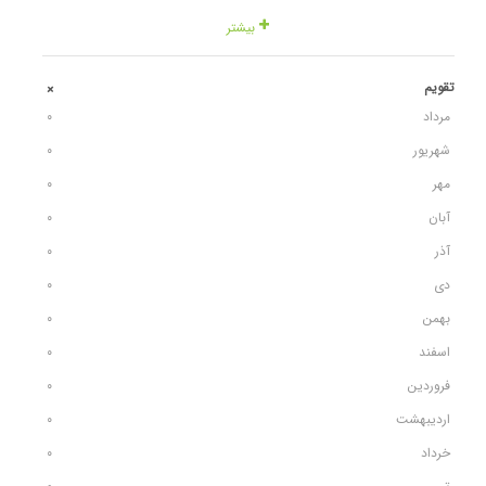
بیشتر
تقویم
+
مرداد
٠
شهریور
٠
مهر
٠
آبان
٠
آذر
٠
دی
٠
بهمن
٠
اسفند
٠
فروردین
٠
اردیبهشت
٠
خرداد
٠