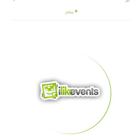
تیر
٠
بیشتر