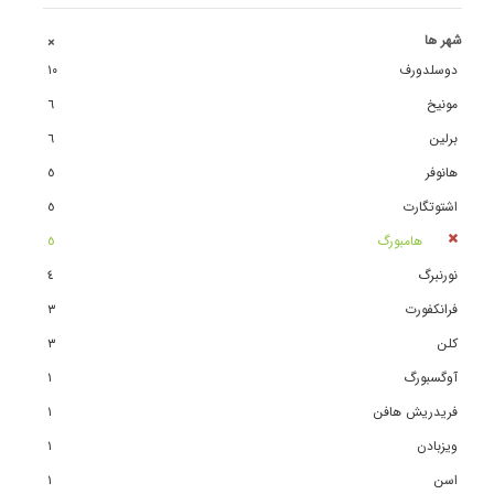
شهر ها
+
دوسلدورف
١٠
مونیخ
٦
برلین
٦
هانوفر
٥
اشتوتگارت
٥
هامبورگ
٥
نورنبرگ
٤
فرانکفورت
٣
کلن
٣
آوگسبورگ
١
فریدریش هافن
١
ویزبادن
١
اسن
١