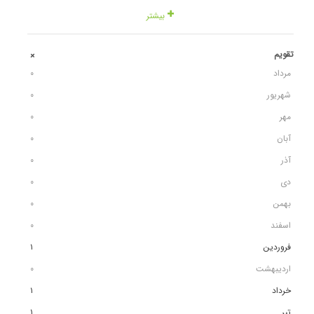
بیشتر
تقویم
+
مرداد
٠
شهریور
٠
مهر
٠
آبان
٠
آذر
٠
دی
٠
بهمن
٠
اسفند
٠
فروردین
١
اردیبهشت
٠
خرداد
١
تیر
١