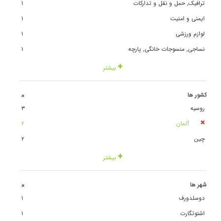
ترافیک, حمل و نقل و تدارکات
١
ایمنی و امنیت
١
لوازم ورزشی
١
نساجی, منسوجات خانگی, پارچه
١
بیشتر
کشور ها
+
روسیه
٣
آلمان
٢
چین
٢
بیشتر
شهر ها
+
دوسلدورف
١
اشتوتگارت
١