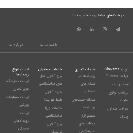
در شبکه‌های اجتماعی به ما بپیوندید:
خدمات ما
درباره ما
درباره ilikevents
خدمات تجاری
خدمات مسافرتی
لیست انواع
رویدادها
چرا ilikevents؟
رویدادها در
رزرو آنلاین هتل
لیست نمایشگاه
شبکه های
های نمایشگاهی
همکاری با ما
های تجاری
اجتماعی
خرید آنلاین
دریافت لوگوی
لیست مسابقات
سامانه جستجوی
بلیط هواپیما
سایت
ورزشی
رویدادها
خدمات ویزا
سوالات متداول
لیست
تنظیم قرار
نمایشگاهی
وبلاگ
رویدادهای
ملاقات های
رزرو آنلاین
فرهنگی
نمایشگاهی
ترانسفر