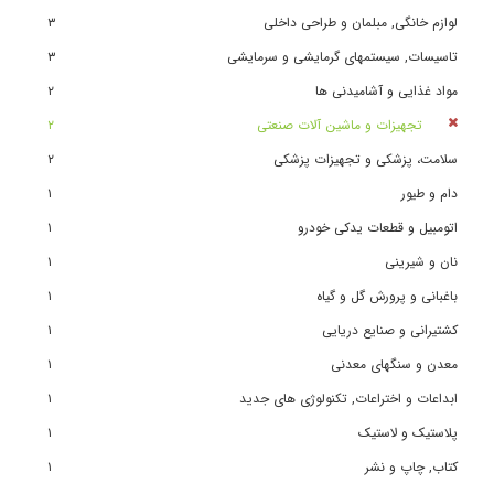
لوازم خانگی, مبلمان و طراحی داخلی
٣
تاسیسات, سیستمهای گرمایشی و سرمایشی
٣
مواد غذایی و آشامیدنی ها
٢
تجهیزات و ماشین آلات صنعتی
٢
سلامت، پزشکی و تجهیزات پزشکی
٢
دام و طیور
١
اتومبیل و قطعات یدکی خودرو
١
نان و شیرینی
١
باغبانی و پرورش گل و گیاه
١
کشتیرانی و صنایع دریایی
١
معدن و سنگهای معدنی
١
ابداعات و اختراعات, تکنولوژی های جدید
١
پلاستیک و لاستیک
١
کتاب, چاپ و نشر
١