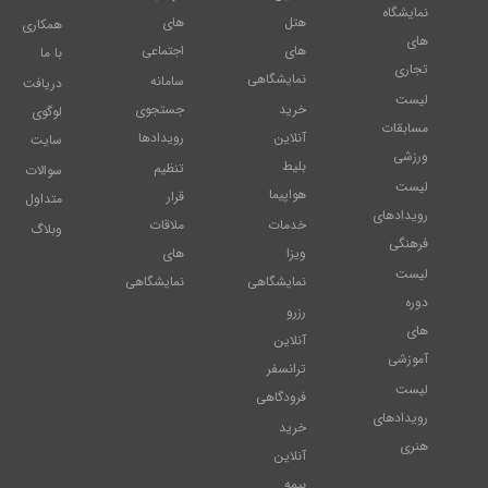
نمایشگاه
هتل
های
همکاری
های
های
اجتماعی
با ما
تجاری
نمایشگاهی
سامانه
دریافت
لیست
خرید
جستجوی
لوگوی
مسابقات
آنلاین
رویدادها
سایت
ورزشی
بلیط
تنظیم
سوالات
لیست
هواپیما
قرار
متداول
رویدادهای
خدمات
ملاقات
وبلاگ
فرهنگی
ویزا
های
لیست
نمایشگاهی
نمایشگاهی
دوره
رزرو
های
آنلاین
آموزشی
ترانسفر
لیست
فرودگاهی
رویدادهای
خرید
هنری
آنلاین
بیمه