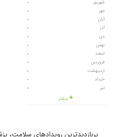
شهریور
٠
مهر
٠
آبان
٠
آذر
٠
دی
٠
بهمن
٠
اسفند
٠
فروردین
٠
اردیبهشت
٠
خرداد
٠
تیر
٠
بیشتر
پربازدیدترین رویدادهای سلامت، پز