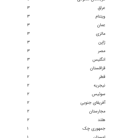
عراق
٣
ویتنام
٣
عمان
٣
مالزی
٣
ژاپن
٣
مصر
٣
انگلیس
٣
قزاقستان
٢
قطر
٢
نیجریه
٢
سوئیس
٢
آفریقای جنوبی
٢
مجارستان
٢
هلند
٢
جمهوری چک
١
لهستان
١