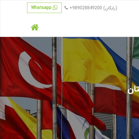
Whatsapp
(رایگان)
+989028849200
تان