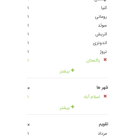
کنیا
١
رومانی
١
سوئد
١
اتریش
١
اندونزی
١
نروژ
١
پاکستان
١
بیشتر
شهر ها
+
اسلام آباد
١
بیشتر
تقویم
+
مرداد
١