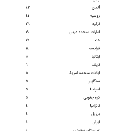
آلمان
٤٢
روسیه
٤١
ترکیه
٢٩
امارات متحده عربی
١٩
هند
١٧
فرانسه
١٤
ایتالیا
٨
تایلند
٦
ایالات متحده آمریکا
٥
سنگاپور
٥
اسپانیا
٥
کره جنوبی
٥
تانزانیا
٤
برزیل
٤
ایران
٤
عربستان سعودی
٤