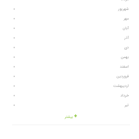
شهریور
٠
مهر
٠
آبان
٠
آذر
٠
دی
٠
بهمن
٠
اسفند
٠
فروردین
٠
اردیبهشت
٠
خرداد
٠
تیر
٠
بیشتر