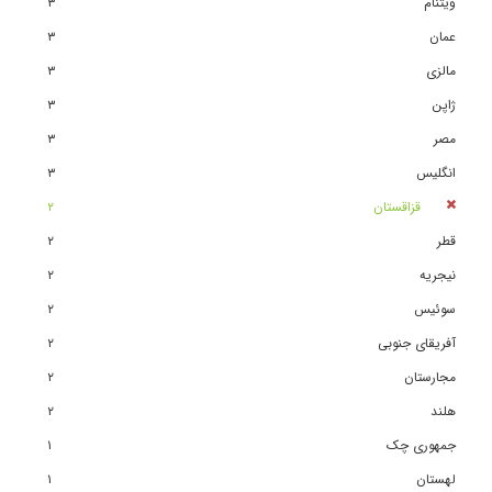
ویتنام
٣
عمان
٣
مالزی
٣
ژاپن
٣
مصر
٣
انگلیس
٣
قزاقستان
٢
قطر
٢
نیجریه
٢
سوئیس
٢
آفریقای جنوبی
٢
مجارستان
٢
هلند
٢
جمهوری چک
١
لهستان
١