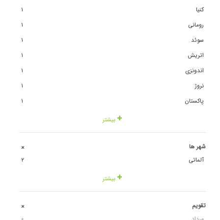
کنیا
١
رومانی
١
سوئد
١
اتریش
١
اندونزی
١
نروژ
١
پاکستان
١
بیشتر
شهر ها
+
آلماتی
٢
بیشتر
تقویم
+
مرداد
٠