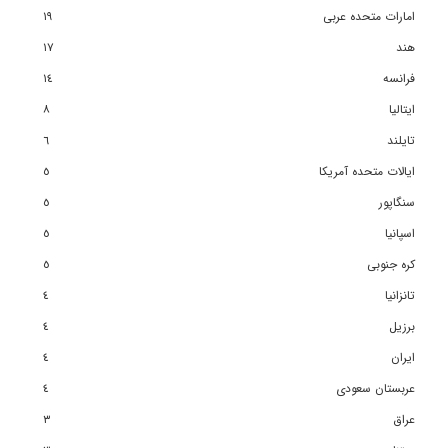
امارات متحده عربی
١٩
هند
١٧
فرانسه
١٤
ایتالیا
٨
تایلند
٦
ایالات متحده آمریکا
٥
سنگاپور
٥
اسپانیا
٥
کره جنوبی
٥
تانزانیا
٤
برزیل
٤
ایران
٤
عربستان سعودی
٤
عراق
٣