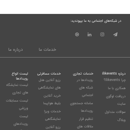
در شبکه‌های اجتماعی به ما بپیوندید:
خدمات ما
درباره ما
درباره ilikevents
خدمات تجاری
خدمات مسافرتی
لیست انواع
رویدادها
چرا ilikevents؟
رویدادها در
رزرو آنلاین هتل
لیست نمایشگاه
شبکه های
های نمایشگاهی
همکاری با ما
های تجاری
اجتماعی
خرید آنلاین
دریافت لوگوی
لیست مسابقات
سامانه جستجوی
بلیط هواپیما
سایت
ورزشی
رویدادها
خدمات ویزا
سوالات متداول
لیست
تنظیم قرار
نمایشگاهی
وبلاگ
رویدادهای
ملاقات های
رزرو آنلاین