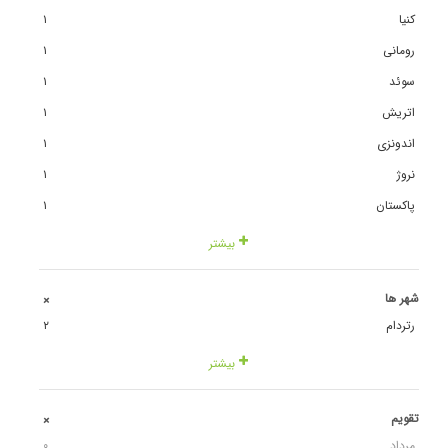
کنیا
١
رومانی
١
سوئد
١
اتریش
١
اندونزی
١
نروژ
١
پاکستان
١
بیشتر
شهر ها
+
رتردام
٢
بیشتر
تقویم
+
مرداد
٠