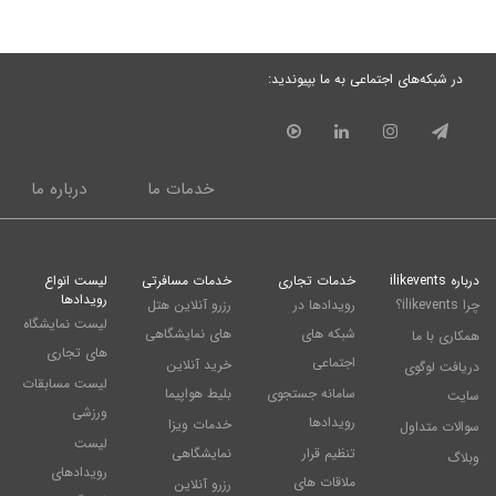
در شبکه‌های اجتماعی به ما بپیوندید:
خدمات ما
درباره ما
درباره ilikevents
خدمات تجاری
خدمات مسافرتی
لیست انواع
رویدادها
چرا ilikevents؟
رویدادها در
رزرو آنلاین هتل
لیست نمایشگاه
شبکه های
های نمایشگاهی
همکاری با ما
های تجاری
اجتماعی
خرید آنلاین
دریافت لوگوی
لیست مسابقات
سامانه جستجوی
بلیط هواپیما
سایت
ورزشی
رویدادها
خدمات ویزا
سوالات متداول
لیست
تنظیم قرار
نمایشگاهی
وبلاگ
رویدادهای
ملاقات های
رزرو آنلاین