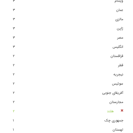
ویتنام
٣
عمان
٣
مالزی
٣
ژاپن
٣
مصر
٣
انگلیس
٣
قزاقستان
٢
قطر
٢
نیجریه
٢
سوئیس
٢
آفریقای جنوبی
٢
مجارستان
٢
هلند
٢
جمهوری چک
١
لهستان
١