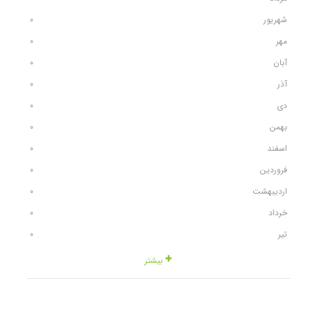
شهریور
٠
مهر
٠
آبان
٠
آذر
٠
دی
٠
بهمن
٠
اسفند
٠
فروردین
٠
اردیبهشت
٠
خرداد
٠
تیر
٠
بیشتر