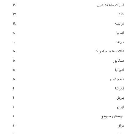
امارات متحده عربی
١٩
هند
١٧
فرانسه
١٤
ایتالیا
٨
تایلند
٦
ایالات متحده آمریکا
٥
سنگاپور
٥
اسپانیا
٥
کره جنوبی
٥
تانزانیا
٤
برزیل
٤
ایران
٤
عربستان سعودی
٤
عراق
٣