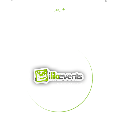
تیر
٠
بیشتر