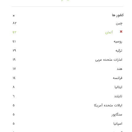
کشور ها
+
چین
٨٢
آلمان
٤٢
روسیه
٤١
ترکیه
٢٩
امارات متحده عربی
١٩
هند
١٧
فرانسه
١٤
ایتالیا
٨
تایلند
٦
ایالات متحده آمریکا
٥
سنگاپور
٥
اسپانیا
٥