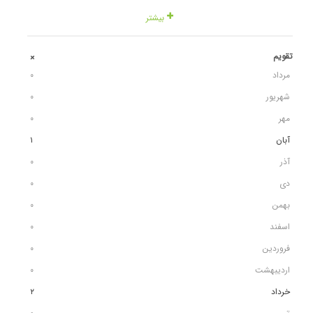
بیشتر
تقویم
+
مرداد
٠
شهریور
٠
مهر
٠
آبان
١
آذر
٠
دی
٠
بهمن
٠
اسفند
٠
فروردین
٠
اردیبهشت
٠
خرداد
٢