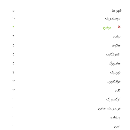
شهر ها
+
دوسلدورف
١٠
مونیخ
٦
برلین
٦
هانوفر
٥
اشتوتگارت
٥
هامبورگ
٥
نورنبرگ
٤
فرانکفورت
٣
کلن
٣
آوگسبورگ
١
فریدریش هافن
١
ویزبادن
١
اسن
١