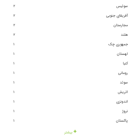
سوئیس
٢
آفریقای جنوبی
٢
مجارستان
٢
هلند
٢
جمهوری چک
١
لهستان
١
کنیا
١
رومانی
١
سوئد
١
اتریش
١
اندونزی
١
نروژ
١
پاکستان
١
بیشتر