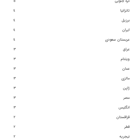
کره جنوبی
٥
تانزانیا
٤
برزیل
٤
ایران
٤
عربستان سعودی
٤
عراق
٣
ویتنام
٣
عمان
٣
مالزی
٣
ژاپن
٣
مصر
٣
انگلیس
٣
قزاقستان
٢
قطر
٢
نیجریه
٢