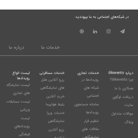
در شبکه‌های اجتماعی به ما بپیوندید:
خدمات ما
درباره ما
درباره ilikevents
خدمات تجاری
خدمات مسافرتی
لیست انواع
رویدادها
چرا ilikevents؟
رویدادها در
رزرو آنلاین هتل
لیست نمایشگاه
شبکه های
های نمایشگاهی
همکاری با ما
های تجاری
اجتماعی
خرید آنلاین
دریافت لوگوی
لیست مسابقات
سامانه جستجوی
بلیط هواپیما
سایت
ورزشی
رویدادها
خدمات ویزا
سوالات متداول
لیست
تنظیم قرار
نمایشگاهی
وبلاگ
رویدادهای
ملاقات های
رزرو آنلاین
فرهنگی
نمایشگاهی
ترانسفر