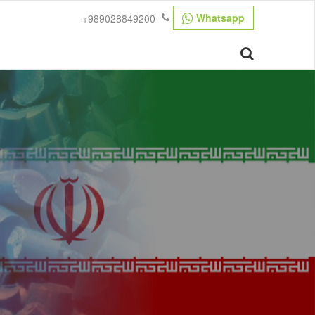
Whatsapp
+989028849200