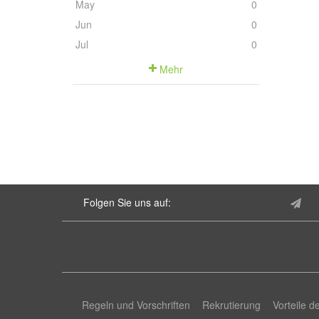
May
0
Jun
0
Jul
0
Mehr
Folgen Sie uns auf:
Regeln und Vorschriften
Rekrutierung
Vorteile d