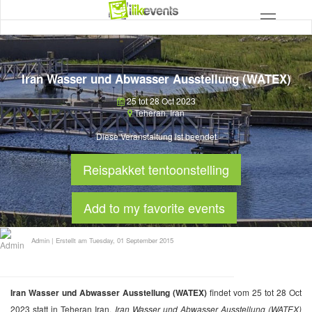
Iran Wasser und Abwasser Ausstellung (WATEX)
25 tot 28 Oct 2023
Teheran
,
Iran
Diese Veranstaltung ist beendet
Reispakket tentoonstelling
Add to my favorite events
Admin
|
Erstellt am Tuesday, 01 September 2015
Iran Wasser und Abwasser Ausstellung (WATEX)
findet vom 25 tot 28 Oct
2023 statt in Teheran Iran.
Iran Wasser und Abwasser Ausstellung (WATEX)